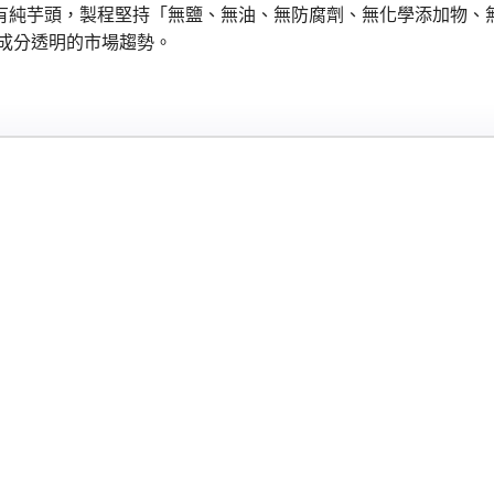
有純芋頭，製程堅持「無鹽、無油、無防腐劑、無化學添加物、無人
成分透明的市場趨勢。