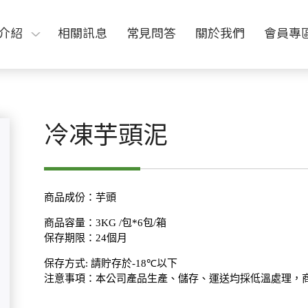
介紹
相關訊息
常見問答
關於我們
會員專
冷凍芋頭泥
商品成份：芋頭
商品容量：3
KG /
包
*6
包
/
箱
保存期限：
24
個月
保存方式
:
請貯存於
-18℃
以下
注意事項：本公司產品生產、儲存、運送均採低溫處理，