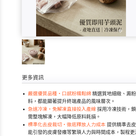
更多資訊
嚴選優質品種・口感粉糯鬆綿
精選質地細緻、澱粉
料，都能顯著提升終端產品的風味層次。
急速冷凍・免解凍直接投入產線
採用冷凍技術，鎖
需整塊解凍，大幅降低原料耗損。
標準化去皮裁切・徹底釋放人力成本
提供精準去皮
能引發的皮膚發癢等繁瑣人力與時間成本，製程更