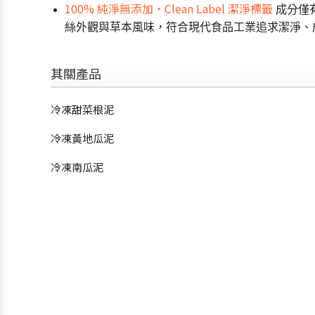
100% 純淨無添加・Clean Label 潔淨標籤
成分僅
絲外觀與草本風味，符合現代食品工業追求潔淨、
其關產品
冷凍甜菜根泥
冷凍黃地瓜泥
冷凍南瓜泥