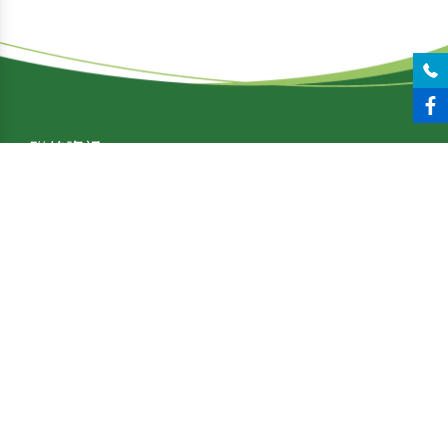
聯絡資訊
tel：04-24071525
fax : 04-24071526
line : yxsfood1525
jhengsifood@gmail.com
台中市大里區文心南路
1316巷10號
服務項目
冷凍蔬菜
冷凍水果
乾燥果乾
冷凍食品
網站導覽