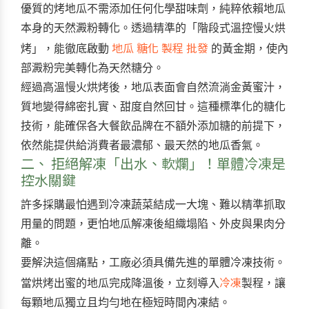
優質的烤地瓜不需添加任何化學甜味劑，純粹依賴地瓜
本身的天然澱粉轉化。透過精準的「階段式溫控慢火烘
地瓜 糖化 製程 批發
烤」，能徹底啟動
的黃金期，使內
部澱粉完美轉化為天然糖分。
經過高溫慢火烘烤後，地瓜表面會自然流淌金黃蜜汁，
質地變得綿密扎實、甜度自然回甘。這種標準化的糖化
技術，能確保各大餐飲品牌在不額外添加糖的前提下，
依然能提供給消費者最濃郁、最天然的地瓜香氣。
二、 拒絕解凍「出水、軟爛」！單體冷凍是
控水關鍵
許多採購最怕遇到冷凍蔬菜結成一大塊、難以精準抓取
用量的問題，更怕地瓜解凍後組織塌陷、外皮與果肉分
離。
要解決這個痛點，工廠必須具備先進的單體冷凍技術。
冷凍
當烘烤出蜜的地瓜完成降溫後，立刻導入
製程，讓
每顆地瓜獨立且均勻地在極短時間內凍結。