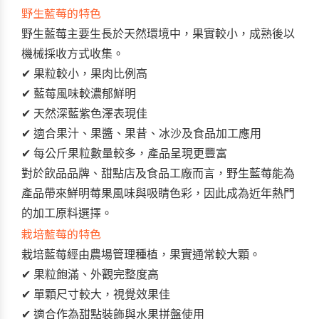
野生藍莓的特色
野生藍莓主要生長於天然環境中，果實較小，成熟後以
機械採收方式收集。
✔
果粒較小，果肉比例高
✔
藍莓風味較濃郁鮮明
✔
天然深藍紫色澤表現佳
✔
適合果汁、果醬、果昔、冰沙及食品加工應用
✔
每公斤果粒數量較多，產品呈現更豐富
對於飲品品牌、甜點店及食品工廠而言，野生藍莓能為
產品帶來鮮明莓果風味與吸睛色彩，因此成為近年熱門
的加工原料選擇。
栽培藍莓的特色
栽培藍莓經由農場管理種植，果實通常較大顆。
✔
果粒飽滿、外觀完整度高
✔
單顆尺寸較大，視覺效果佳
✔
適合作為甜點裝飾與水果拼盤使用