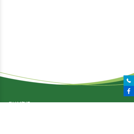
聯絡資訊
tel：04-24071525
fax : 04-24071526
line : yxsfood1525