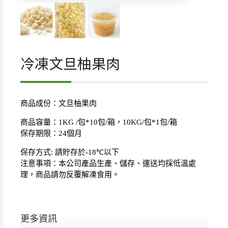
冷凍文旦柚果肉
商品成份：文旦柚果肉
商品容量：
1KG /
包
*10
包
/
箱，
10KG/
包
*1
包
/
箱
保存期限：
24
個月
保存方式
:
請貯存於
-18℃
以下
注意事項：本公司產品生產、儲存、運送均採低溫處
理，商品請勿反覆解凍食用。
更多資訊