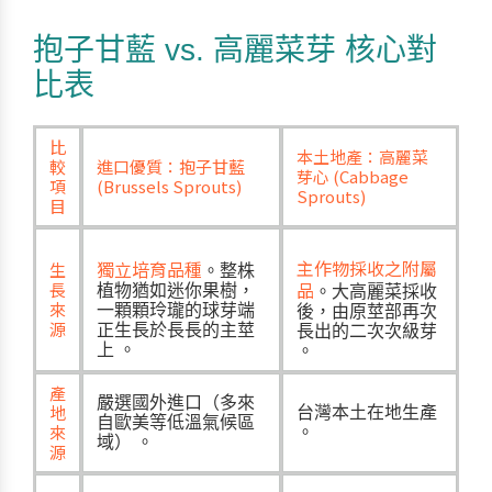
抱子甘藍 vs. 高麗菜芽 核心對
比表
比
本土地產：高麗菜
較
進口優質：抱子甘藍
芽心 (Cabbage
項
(Brussels Sprouts)
Sprouts)
目
主作物採收之附屬
獨立培育品種
生
。整株
品
長
植物猶如迷你果樹，
。大高麗菜採收
來
一顆顆玲瓏的球芽端
後，由原莖部再次
源
正生長於長長的主莖
長出的二次次級芽
上
。
。
產
嚴選國外進口（多來
地
台灣本土在地生產
自歐美等低溫氣候區
來
。
域）
。
源