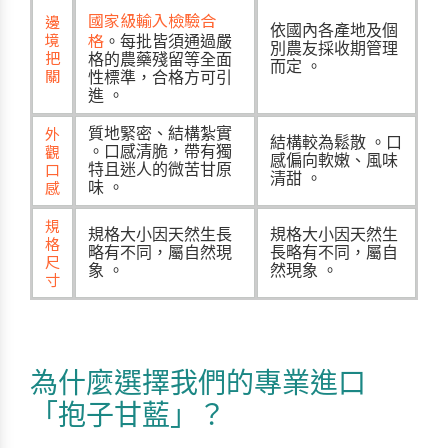
國家級輸入檢驗合
邊
依國內各產地及個
格
境
。每批皆須通過嚴
別農友採收期管理
把
格的農藥殘留等全面
而定
。
關
性標準，合格方可引
進
。
外
質地緊密、結構紮實
結構較為鬆散
。口
觀
。口感清脆，帶有獨
感偏向軟嫩、風味
口
特且迷人的微苦甘原
清甜
。
感
味
。
規
規格大小因天然生長
規格大小因天然生
格
略有不同，屬自然現
長略有不同，屬自
尺
象
。
然現象
。
寸
為什麼選擇我們的專業進口
「抱子甘藍」？