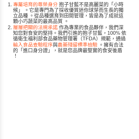
專屬培育的尊榮身分
抱子甘藍不是高麗菜的「小時
候」
。它是專門為了採收優質迷你球芽而生長的獨
立品種
。從品種選育到田間管理，皆是為了成就這
顆小巧蔬菜的最高品質
。
層層把關的法規承諾
作為專業的食品夥伴，我們深
知您對食安的堅持。我們引進的抱子甘藍，100% 依
循衛生福利部食品藥物管理署（TFDA）規範，通過
輸入食品查驗程序
農藥殘留標準檢驗
與
。擁有合法
的「進口身分證」，就是您品牌最堅實的食安後盾
！