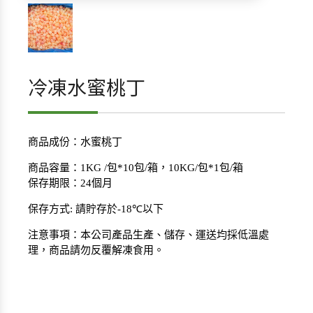
冷凍水蜜桃丁
商品成份：水蜜桃丁
商品容量：
1KG /
包
*10
包
/
箱，
10KG/
包
*1
包
/
箱
保存期限：
24
個月
保存方式
:
請貯存於
-18℃
以下
注意事項：本公司產品生產、儲存、運送均採低溫處
理，商品請勿反覆解凍食用。