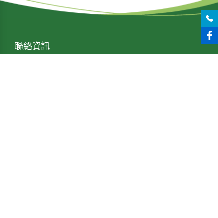
聯絡資訊
tel：04-24071525
fax : 04-24071526
line : yxsfood1525
jhengsifood@gmail.com
台中市大里區文心南路
1316巷10號
服務項目
冷凍蔬菜
冷凍水果
乾燥果乾
冷凍食品
網站導覽
冷凍食品
品牌故事
商品介紹
相關訊息
常見問答
聯絡我們